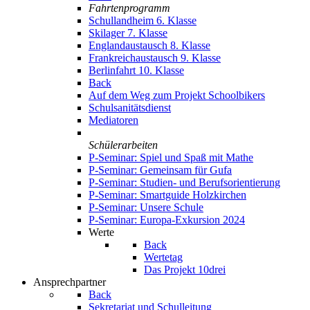
Fahrtenprogramm
Schullandheim 6. Klasse
Skilager 7. Klasse
Englandaustausch 8. Klasse
Frankreichaustausch 9. Klasse
Berlinfahrt 10. Klasse
Back
Auf dem Weg zum Projekt Schoolbikers
Schulsanitätsdienst
Mediatoren
Schülerarbeiten
P-Seminar: Spiel und Spaß mit Mathe
P-Seminar: Gemeinsam für Gufa
P-Seminar: Studien- und Berufsorientierung
P-Seminar: Smartguide Holzkirchen
P-Seminar: Unsere Schule
P-Seminar: Europa-Exkursion 2024
Werte
Back
Wertetag
Das Projekt 10drei
Ansprechpartner
Back
Sekretariat und Schulleitung