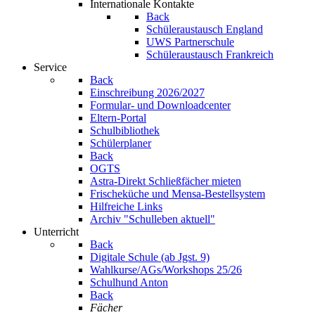
Internationale Kontakte
Back
Schüleraustausch England
UWS Partnerschule
Schüleraustausch Frankreich
Service
Back
Einschreibung 2026/2027
Formular- und Downloadcenter
Eltern-Portal
Schulbibliothek
Schülerplaner
Back
OGTS
Astra-Direkt Schließfächer mieten
Frischeküche und Mensa-Bestellsystem
Hilfreiche Links
Archiv "Schulleben aktuell"
Unterricht
Back
Digitale Schule (ab Jgst. 9)
Wahlkurse/AGs/Workshops 25/26
Schulhund Anton
Back
Fächer