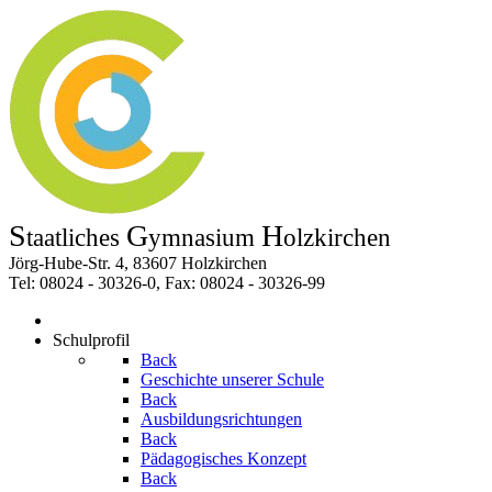
S
G
H
taatliches
ymnasium
olzkirchen
Jörg-Hube-Str. 4, 83607 Holzkirchen
Tel: 08024 - 30326-0, Fax: 08024 - 30326-99
Schulprofil
Back
Geschichte unserer Schule
Back
Ausbildungsrichtungen
Back
Pädagogisches Konzept
Back