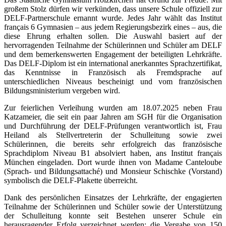
großem Stolz dürfen wir verkünden, dass unsere Schule offiziell zur
DELF-Partnerschule ernannt wurde. Jedes Jahr wählt das Institut
français 6 Gymnasien – aus jedem Regierungsbezirk eines – aus, die
diese Ehrung erhalten sollen. Die Auswahl basiert auf der
hervorragenden Teilnahme der Schülerinnen und Schüler am DELF
und dem bemerkenswerten Engagement der beteiligten Lehrkräfte.
Das DELF-Diplom ist ein international anerkanntes Sprachzertifikat,
das Kenntnisse in Französisch als Fremdsprache auf
unterschiedlichen Niveaus bescheinigt und vom französischen
Bildungsministerium vergeben wird.
Zur feierlichen Verleihung wurden am 18.07.2025 neben Frau
Katzameier, die seit ein paar Jahren am SGH für die Organisation
und Durchführung der DELF-Prüfungen verantwortlich ist, Frau
Heiland als Stellvertreterin der Schulleitung sowie zwei
Schülerinnen, die bereits sehr erfolgreich das französische
Sprachdiplom Niveau B1 absolviert haben, ans Institut français
München eingeladen. Dort wurde ihnen von Madame Canteloube
(Sprach- und Bildungsattaché) und Monsieur Schischke (Vorstand)
symbolisch die DELF-Plakette überreicht.
Dank des persönlichen Einsatzes der Lehrkräfte, der engagierten
Teilnahme der Schülerinnen und Schüler sowie der Unterstützung
der Schulleitung konnte seit Bestehen unserer Schule ein
herausragender Erfolg verzeichnet werden: die Vergabe von 150