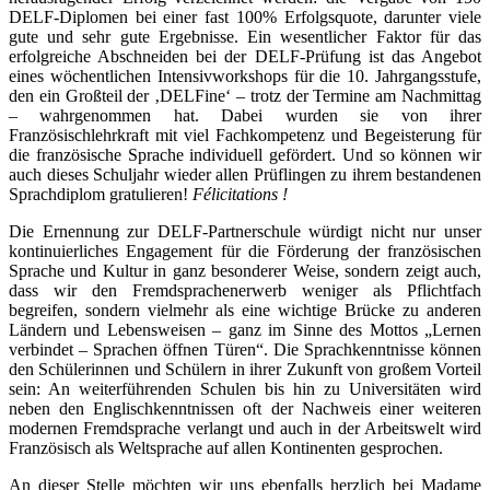
DELF-Diplomen bei einer fast 100% Erfolgsquote, darunter viele
gute und sehr gute Ergebnisse. Ein wesentlicher Faktor für das
erfolgreiche Abschneiden bei der DELF-Prüfung ist das Angebot
eines wöchentlichen Intensivworkshops für die 10. Jahrgangsstufe,
den ein Großteil der ‚DELFine‘ – trotz der Termine am Nachmittag
– wahrgenommen hat. Dabei wurden sie von ihrer
Französischlehrkraft mit viel Fachkompetenz und Begeisterung für
die französische Sprache individuell gefördert. Und so können wir
auch dieses Schuljahr wieder allen Prüflingen zu ihrem bestandenen
Sprachdiplom gratulieren!
Félicitations !
Die Ernennung zur DELF-Partnerschule würdigt nicht nur unser
kontinuierliches Engagement für die Förderung der französischen
Sprache und Kultur in ganz besonderer Weise, sondern zeigt auch,
dass wir den Fremdsprachenerwerb weniger als Pflichtfach
begreifen, sondern vielmehr als eine wichtige Brücke zu anderen
Ländern und Lebensweisen – ganz im Sinne des Mottos „Lernen
verbindet – Sprachen öffnen Türen“. Die Sprachkenntnisse können
den Schülerinnen und Schülern in ihrer Zukunft von großem Vorteil
sein: An weiterführenden Schulen bis hin zu Universitäten wird
neben den Englischkenntnissen oft der Nachweis einer weiteren
modernen Fremdsprache verlangt und auch in der Arbeitswelt wird
Französisch als Weltsprache auf allen Kontinenten gesprochen.
An dieser Stelle möchten wir uns ebenfalls herzlich bei Madame