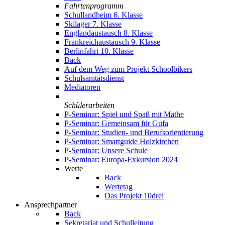
Fahrtenprogramm
Schullandheim 6. Klasse
Skilager 7. Klasse
Englandaustausch 8. Klasse
Frankreichaustausch 9. Klasse
Berlinfahrt 10. Klasse
Back
Auf dem Weg zum Projekt Schoolbikers
Schulsanitätsdienst
Mediatoren
Schülerarbeiten
P-Seminar: Spiel und Spaß mit Mathe
P-Seminar: Gemeinsam für Gufa
P-Seminar: Studien- und Berufsorientierung
P-Seminar: Smartguide Holzkirchen
P-Seminar: Unsere Schule
P-Seminar: Europa-Exkursion 2024
Werte
Back
Wertetag
Das Projekt 10drei
Ansprechpartner
Back
Sekretariat und Schulleitung