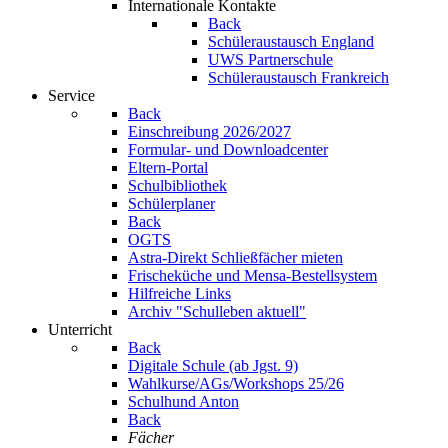
Internationale Kontakte
Back
Schüleraustausch England
UWS Partnerschule
Schüleraustausch Frankreich
Service
Back
Einschreibung 2026/2027
Formular- und Downloadcenter
Eltern-Portal
Schulbibliothek
Schülerplaner
Back
OGTS
Astra-Direkt Schließfächer mieten
Frischeküche und Mensa-Bestellsystem
Hilfreiche Links
Archiv "Schulleben aktuell"
Unterricht
Back
Digitale Schule (ab Jgst. 9)
Wahlkurse/AGs/Workshops 25/26
Schulhund Anton
Back
Fächer