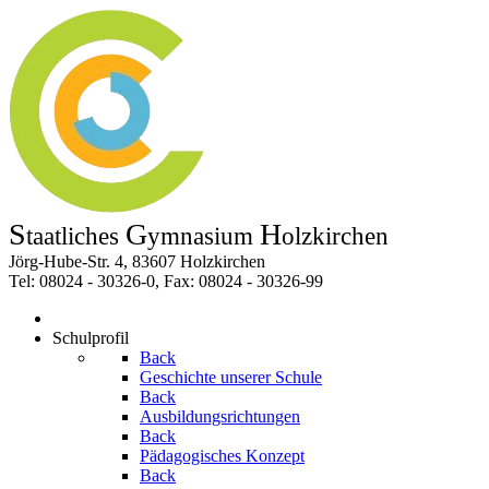
S
G
H
taatliches
ymnasium
olzkirchen
Jörg-Hube-Str. 4, 83607 Holzkirchen
Tel: 08024 - 30326-0, Fax: 08024 - 30326-99
Schulprofil
Back
Geschichte unserer Schule
Back
Ausbildungsrichtungen
Back
Pädagogisches Konzept
Back