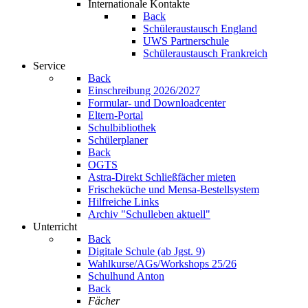
Internationale Kontakte
Back
Schüleraustausch England
UWS Partnerschule
Schüleraustausch Frankreich
Service
Back
Einschreibung 2026/2027
Formular- und Downloadcenter
Eltern-Portal
Schulbibliothek
Schülerplaner
Back
OGTS
Astra-Direkt Schließfächer mieten
Frischeküche und Mensa-Bestellsystem
Hilfreiche Links
Archiv "Schulleben aktuell"
Unterricht
Back
Digitale Schule (ab Jgst. 9)
Wahlkurse/AGs/Workshops 25/26
Schulhund Anton
Back
Fächer