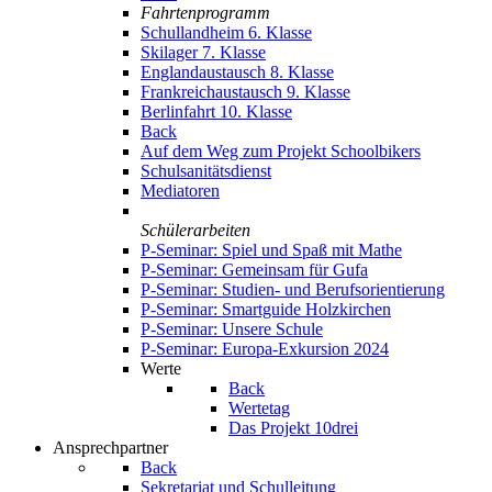
Fahrtenprogramm
Schullandheim 6. Klasse
Skilager 7. Klasse
Englandaustausch 8. Klasse
Frankreichaustausch 9. Klasse
Berlinfahrt 10. Klasse
Back
Auf dem Weg zum Projekt Schoolbikers
Schulsanitätsdienst
Mediatoren
Schülerarbeiten
P-Seminar: Spiel und Spaß mit Mathe
P-Seminar: Gemeinsam für Gufa
P-Seminar: Studien- und Berufsorientierung
P-Seminar: Smartguide Holzkirchen
P-Seminar: Unsere Schule
P-Seminar: Europa-Exkursion 2024
Werte
Back
Wertetag
Das Projekt 10drei
Ansprechpartner
Back
Sekretariat und Schulleitung