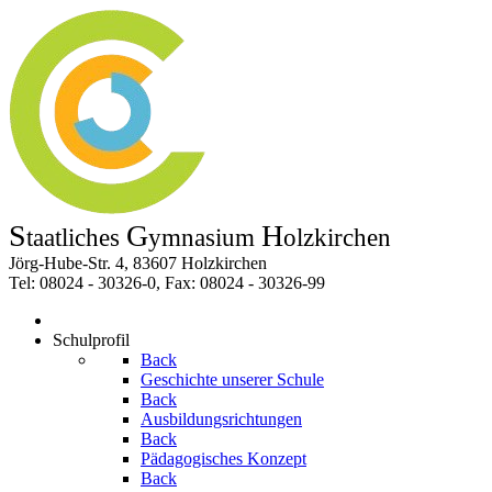
S
G
H
taatliches
ymnasium
olzkirchen
Jörg-Hube-Str. 4, 83607 Holzkirchen
Tel: 08024 - 30326-0, Fax: 08024 - 30326-99
Schulprofil
Back
Geschichte unserer Schule
Back
Ausbildungsrichtungen
Back
Pädagogisches Konzept
Back